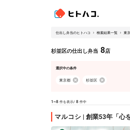
›
›
仕出し弁当のヒトハコ
検索結果一覧
東
8
杉並区の仕出し弁当
店
選択中の条件
東京都
杉並区
1~8
8
件を表示/
件中
マルコシ | 創業53年「