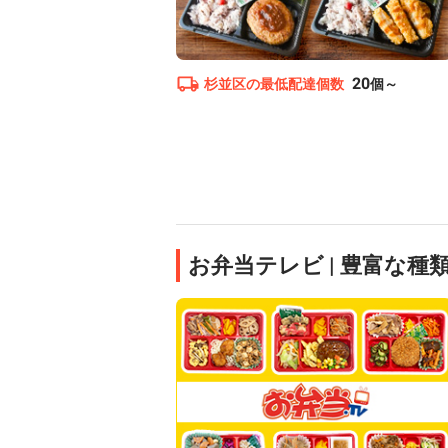
20
杉並区
の最低配達個数
個～
お弁当テレビ | 豊富な