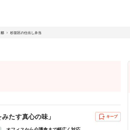
›
京都
杉並区の仕出し弁当
心をみたす真心の味」
キープ
オフィスから介護食まで幅広く対応