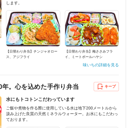
します。
【日替わり弁当】チンジャオロー
【日替わり弁当】梅ささみフラ
ス、アジフライ
イ、ミートボールハヤシ
味いち
の詳細を見る
60年。心を込めた手作り弁当
キープ
水にもトコトンこだわっています
ご飯や煮物を作る際に使用している水は地下200メートルから
汲み上げた良質の天然ミネラルウォーター。お水にもこだわっ
ております。