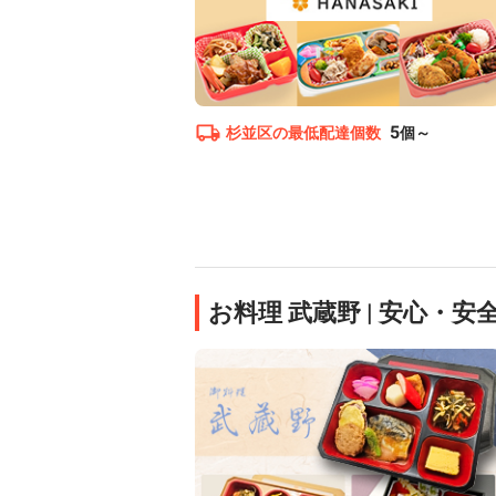
5
杉並区
の最低配達個数
個～
お料理 武蔵野 | 安心・