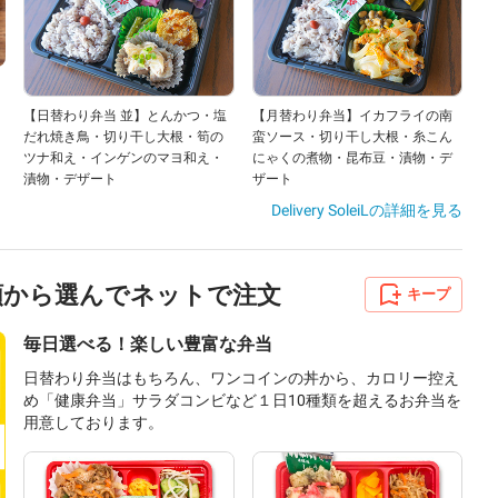
【日替わり弁当 並】とんかつ・塩
【月替わり弁当】イカフライの南
だれ焼き鳥・切り干し大根・筍の
蛮ソース・切り干し大根・糸こん
ツナ和え・インゲンのマヨ和え・
にゃくの煮物・昆布豆・漬物・デ
漬物・デザート
ザート
Delivery SoleiL
の詳細を見る
種類から選んでネットで注文
キープ
毎日選べる！楽しい豊富な弁当
日替わり弁当はもちろん、ワンコインの丼から、カロリー控え
め「健康弁当」サラダコンビなど１日10種類を超えるお弁当を
用意しております。