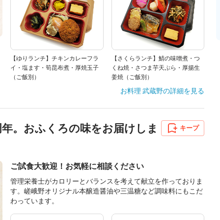
【ゆりランチ】チキンカレーフラ
【さくらランチ】鯖の味噌煮・つ
イ・塩ます・筍昆布煮・厚焼玉子
くね焼・さつま芋天ぷら・厚揚生
（ご飯別）
姜焼（ご飯別）
お料理 武蔵野
の詳細を見る
68周年。おふくろの味をお届けしま
キープ
ご試食大歓迎！お気軽に相談ください
管理栄養士がカロリーとバランスを考えて献立を作っておりま
す。嵯峨野オリジナル本醸造醤油や三温糖など調味料にもこだ
わっています。