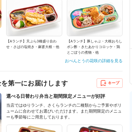
【Aランチ】天ぷら3種盛り合わ
【Aランチ】豚しゃぶ・大根おろし
せ・さばの塩焼き・麻婆大根・他
ポン酢・きたあかりコロッケ・鶏
とごぼうの煮物・他
おべんとうの花咲
の詳細を見る
安全を第一にお届けします
キープ
選べる日替わり弁当と期間限定メニューが好評
当店ではゆりランチ、さくらランチの二種類からご予算やボリ
ュームに合わせてお選びいただけます。また期間限定のメニュ
ーも季節毎にご用意しております。