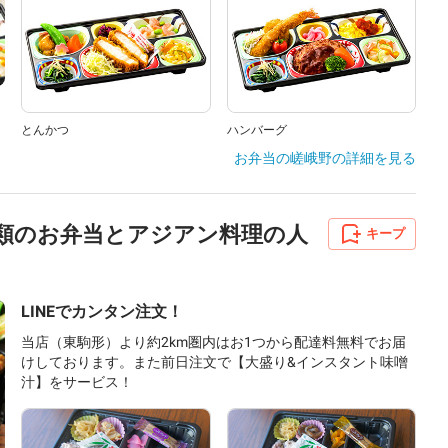
とんかつ
ハンバーグ
お弁当の嵯峨野
の詳細を見る
| 豊富な種類のお弁当とアジアン料理の人
キープ
LINEでカンタン注文！
当店（東駒形）より約2km圏内はお1つから配達料無料でお届
けしております。また前日注文で【大盛り&インスタント味噌
汁】をサービス！