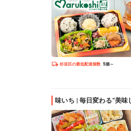
5
杉並区
の最低配達個数
個～
味いち | 毎日変わる“美味