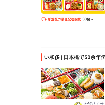
30
杉並区
の最低配達個数
個～
い和多 | 日本橋で50余