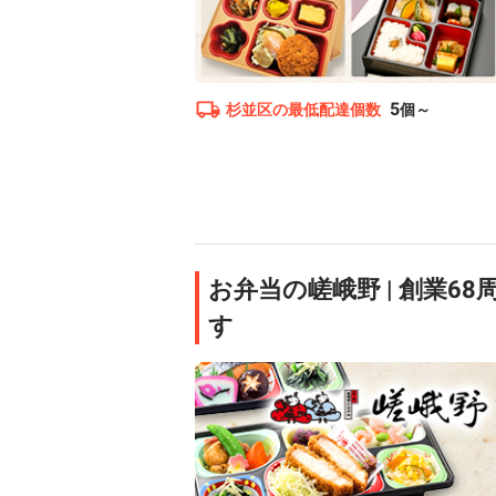
5
杉並区
の最低配達個数
個～
お弁当の嵯峨野 | 創業
す