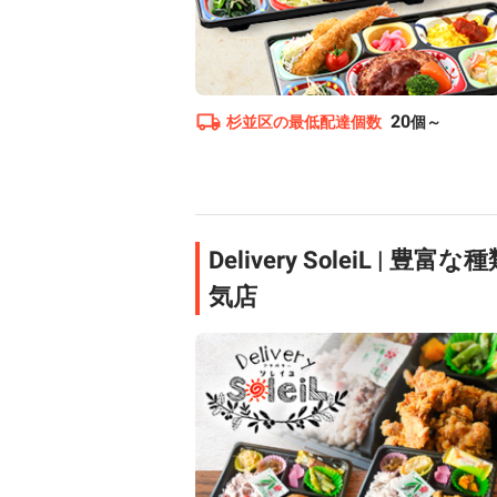
20
杉並区
の最低配達個数
個～
Delivery SoleiL 
気店