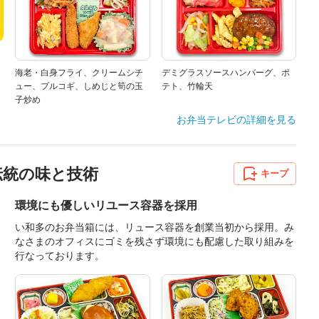
海老・白身フライ、クリームシチ
デミグラスソースハンバーグ、ポ
ュー、プルコギ、しめじと筍の玉
テト、竹輪天
子炒め
お弁当テレビ
の詳細を見る
年伝統の味と技術
キープ
環境にも優しいリユース容器を採用
い和多のお弁当箱には、リュース容器を創業当初から採用。み
なさまのオフィスにゴミを残さず環境にも配慮した取り組みを
行なっております。