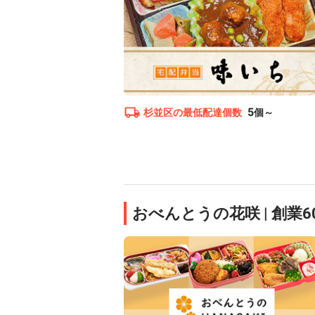
5
杉並区
の最低配達個数
個～
おべんとうの花咲 | 創業