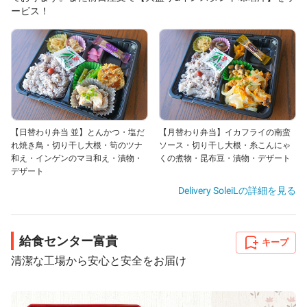
ービス！
【日替わり弁当 並】とんかつ・塩だ
【月替わり弁当】イカフライの南蛮
れ焼き鳥・切り干し大根・筍のツナ
ソース・切り干し大根・糸こんにゃ
和え・インゲンのマヨ和え・漬物・
くの煮物・昆布豆・漬物・デザート
デザート
Delivery SoleiL
の詳細を見る
給食センター富貴
キープ
清潔な工場から安心と安全をお届け