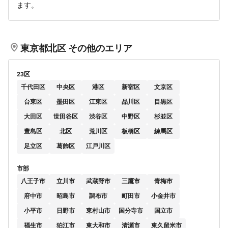
ます。
東京都北区 その他のエリア
23区
千代田区
中央区
港区
新宿区
文京区
台東区
墨田区
江東区
品川区
目黒区
大田区
世田谷区
渋谷区
中野区
杉並区
豊島区
北区
荒川区
板橋区
練馬区
足立区
葛飾区
江戸川区
市部
八王子市
立川市
武蔵野市
三鷹市
青梅市
府中市
昭島市
調布市
町田市
小金井市
小平市
日野市
東村山市
国分寺市
国立市
福生市
狛江市
東大和市
清瀬市
東久留米市