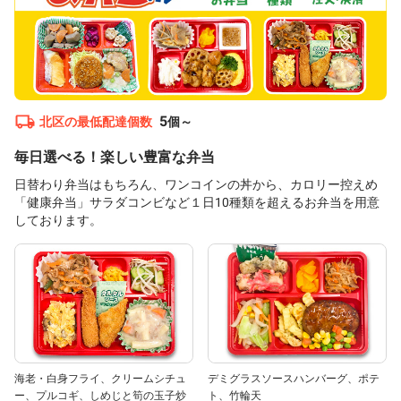
5
北区
の最低配達個数
個～
毎日選べる！楽しい豊富な弁当
日替わり弁当はもちろん、ワンコインの丼から、カロリー控えめ
「健康弁当」サラダコンビなど１日10種類を超えるお弁当を用意
しております。
海老・白身フライ、クリームシチュ
デミグラスソースハンバーグ、ポテ
ー、プルコギ、しめじと筍の玉子炒
ト、竹輪天