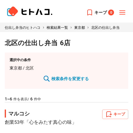
キープ
0
›
›
›
仕出し弁当のヒトハコ
検索結果一覧
東京都
北区の仕出し弁当
北区の仕出し弁当
6
店
選択中の条件
東京都
/ 北区
検索条件を変更する
1~6
6
件を表示/
件中
マルコシ
キープ
創業53年「心をみたす真心の味」