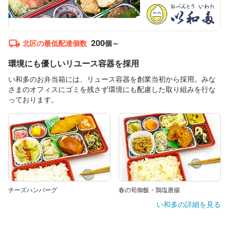
200
北区
の最低配達個数
個～
環境にも優しいリユース容器を採用
い和多のお弁当箱には、リュース容器を創業当初から採用。みな
さまのオフィスにゴミを残さず環境にも配慮した取り組みを行な
っております。
チーズハンバーグ
春の筍御飯・鶏塩唐揚
い和多
の詳細を見る