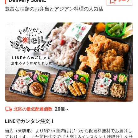
キープ
豊富な種類のお弁当とアジアン料理の人気店
20
北区
の最低配達個数
個～
LINEでカンタン注文！
当店（東駒形）より約2km圏内はお1つから配達料無料でお届けし
ております。また前日注文で【大盛り&インスタント味噌汁】をサ