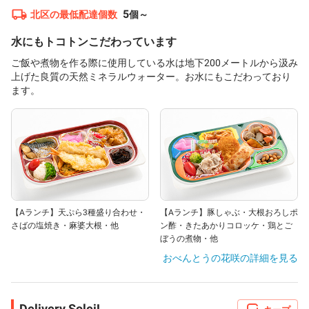
5
北区
の最低配達個数
個～
水にもトコトンこだわっています
ご飯や煮物を作る際に使用している水は地下200メートルから汲み
上げた良質の天然ミネラルウォーター。お水にもこだわっており
ます。
【Aランチ】天ぷら3種盛り合わせ・
【Aランチ】豚しゃぶ・大根おろしポ
さばの塩焼き・麻婆大根・他
ン酢・きたあかりコロッケ・鶏とご
ぼうの煮物・他
おべんとうの花咲
の詳細を見る
Delivery SoleiL