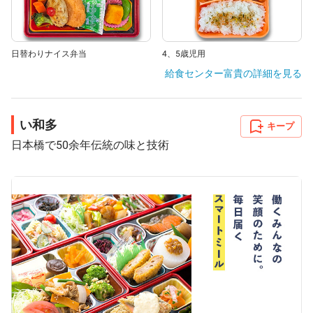
日替わりナイス弁当
4、5歳児用
給食センター富貴
の詳細を見る
い和多
キープ
日本橋で50余年伝統の味と技術