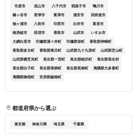
市原市
流山市
八千代市
我孫子市
鴨川市
鎌ヶ谷市
君津市
富津市
浦安市
四街道市
袖ヶ浦市
八街市
印西市
白井市
富里市
南房総市
匝瑳市
香取市
山武市
いすみ市
大網白里市
印旛郡酒々井町
印旛郡栄町
香取郡神崎町
香取郡多古町
香取郡東庄町
山武郡九十九里町
山武郡芝山町
山武郡横芝光町
長生郡一宮町
長生郡睦沢町
長生郡長生村
長生郡白子町
長生郡長柄町
長生郡長南町
夷隅郡大多喜町
夷隅郡御宿町
安房郡鋸南町
都道府県から選ぶ
東京都
神奈川県
埼玉県
千葉県