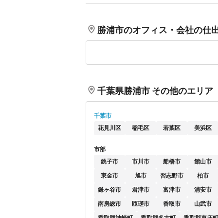
勝浦市のオフィス・会社の仕
千葉県勝浦市 その他のエリア
千葉市
花見川区
稲毛区
若葉区
美浜区
市部
銚子市
市川市
船橋市
館山市
東金市
旭市
習志野市
柏市
鎌ヶ谷市
君津市
富津市
浦安市
南房総市
匝瑳市
香取市
山武市