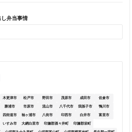
出し弁当事情
木更津市
松戸市
野田市
茂原市
成田市
佐倉市
勝浦市
市原市
流山市
八千代市
我孫子市
鴨川市
四街道市
袖ヶ浦市
八街市
印西市
白井市
富里市
いすみ市
大網白里市
印旛郡酒々井町
印旛郡栄町