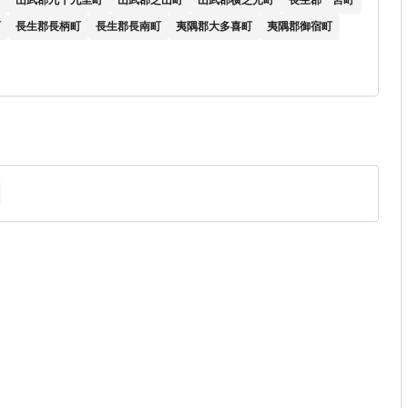
町
山武郡九十九里町
山武郡芝山町
山武郡横芝光町
長生郡一宮町
町
長生郡長柄町
長生郡長南町
夷隅郡大多喜町
夷隅郡御宿町