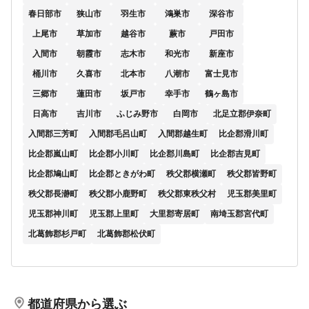
春日部市
狭山市
羽生市
鴻巣市
深谷市
上尾市
草加市
越谷市
蕨市
戸田市
入間市
朝霞市
志木市
和光市
新座市
桶川市
久喜市
北本市
八潮市
富士見市
三郷市
蓮田市
坂戸市
幸手市
鶴ヶ島市
日高市
吉川市
ふじみ野市
白岡市
北足立郡伊奈町
入間郡三芳町
入間郡毛呂山町
入間郡越生町
比企郡滑川町
比企郡嵐山町
比企郡小川町
比企郡川島町
比企郡吉見町
比企郡鳩山町
比企郡ときがわ町
秩父郡横瀬町
秩父郡皆野町
秩父郡長瀞町
秩父郡小鹿野町
秩父郡東秩父村
児玉郡美里町
児玉郡神川町
児玉郡上里町
大里郡寄居町
南埼玉郡宮代町
北葛飾郡杉戸町
北葛飾郡松伏町
都道府県から選ぶ