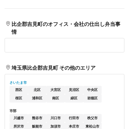
比企郡吉見町のオフィス・会社の仕出し弁当事
情
埼玉県比企郡吉見町 その他のエリア
さいたま市
西区
北区
大宮区
見沼区
中央区
桜区
浦和区
南区
緑区
岩槻区
市部
川越市
熊谷市
川口市
行田市
秩父市
所沢市
飯能市
加須市
本庄市
東松山市