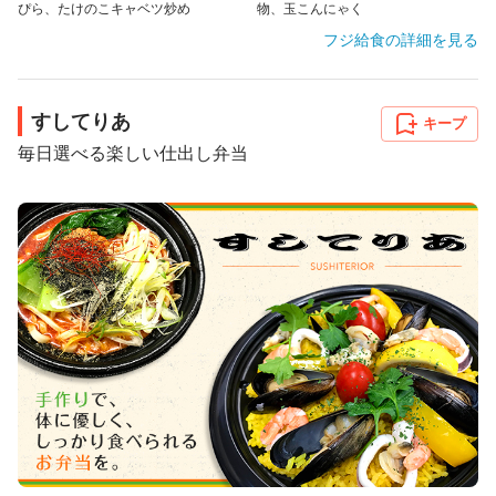
ぴら、たけのこキャベツ炒め
物、玉こんにゃく
フジ給食
の詳細を見る
すしてりあ
キープ
毎日選べる楽しい仕出し弁当