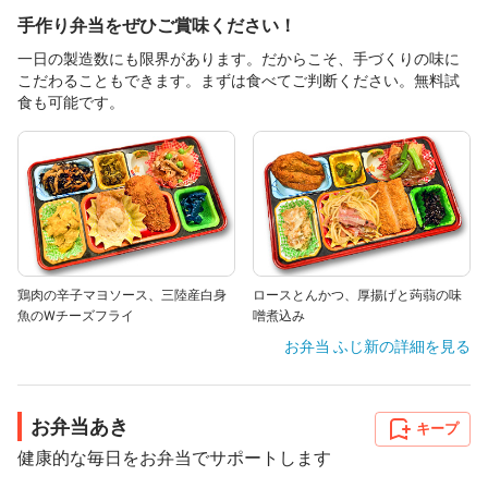
手作り弁当をぜひご賞味ください！
一日の製造数にも限界があります。だからこそ、手づくりの味に
こだわることもできます。まずは食べてご判断ください。無料試
食も可能です。
鶏肉の辛子マヨソース、三陸産白身
ロースとんかつ、厚揚げと蒟蒻の味
魚のWチーズフライ
噌煮込み
お弁当 ふじ新
の詳細を見る
お弁当あき
キープ
健康的な毎日をお弁当でサポートします