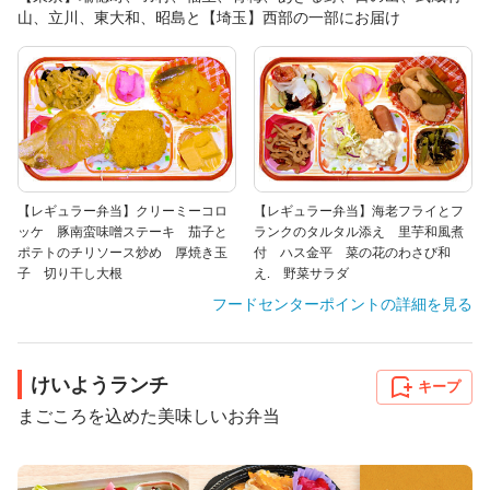
山、立川、東大和、昭島と【埼玉】西部の一部にお届け
【レギュラー弁当】クリーミーコロ
【レギュラー弁当】海老フライとフ
ッケ 豚南蛮味噌ステーキ 茄子と
ランクのタルタル添え 里芋和風煮
ポテトのチリソース炒め 厚焼き玉
付 ハス金平 菜の花のわさび和
子 切り干し大根
え. 野菜サラダ
フードセンターポイント
の詳細を見る
けいようランチ
キープ
まごころを込めた美味しいお弁当