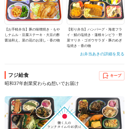
【お手軽弁当】豚の味噌焼き・もや
【彩り弁当】ハンバーグ・海老フラ
しナムル・豆腐ステーキ・大豆の酢
イ・鯖の塩焼き・蓮根キンピラ・野
醤油和え。菜の花のお浸し・香の物
菜マリネ・ゴボウサラダ・豚のめぎ
塩焼き・香の物
お弁当あき
の詳細を見る
フジ給食
キープ
昭和37年創業変わらぬ想いでお届け