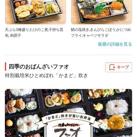
天ぷら3種盛り,たけのこ煮,子持ち昆
鯖の塩焼き,きんぴらごぼう,かにづめ
布, 肉団子
フライ,キャベツサラダ
坂膳
の詳細を見る
四季のおばんざいファオ
キープ
特別栽培米ひとめぼれ「かまど」炊き