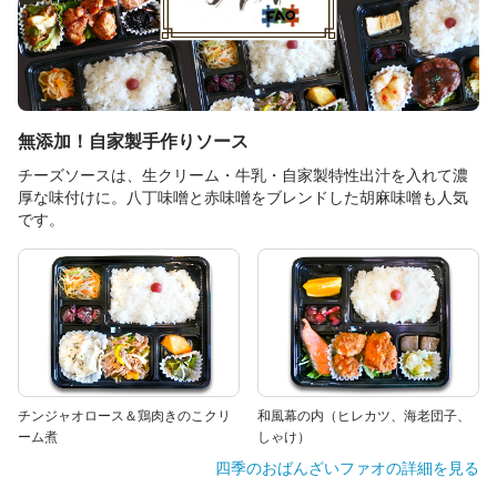
無添加！自家製手作りソース
チーズソースは、生クリーム・牛乳・自家製特性出汁を入れて濃
厚な味付けに。八丁味噌と赤味噌をブレンドした胡麻味噌も人気
です。
チンジャオロース＆鶏肉きのこクリ
和風幕の内（ヒレカツ、海老団子、
ーム煮
しゃけ）
四季のおばんざいファオ
の詳細を見る