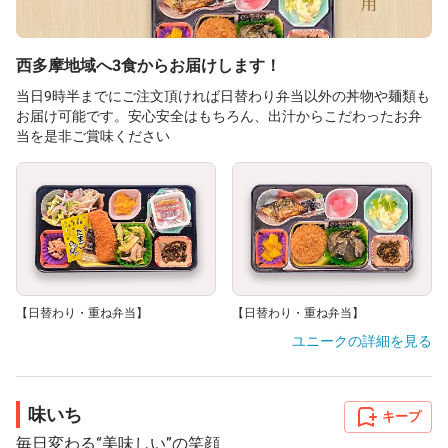
西多摩地域へ3食からお届けします！
当日9時半までにご注文頂ければ日替わり弁当以外の丼物や麺類も
お届け可能です。安心安全はもちろん、出汁からこだわったお弁
当を是非ご賞味ください
【日替わり・重ね弁当】
【日替わり・重ね弁当】
ユニーク
の詳細を見る
味いち
キープ
毎日変わる“美味しい”の笑顔