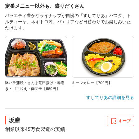
定番メニュー以外も、盛りだくさん
バラエティ豊かなライナップが自慢の「すしてりあ」パスタ、ト
ルティーヤ、ネギトロ丼、パエリアなど日替わりでお楽しみいた
だけます。
豚バラ蒲焼・さんま竜田揚げ・春巻
キーマカレー【700円】
き・ゴマ和え・肉団子【550円】
すしてりあ
の詳細を見る
坂膳
キープ
創業以来45万食製造の実績