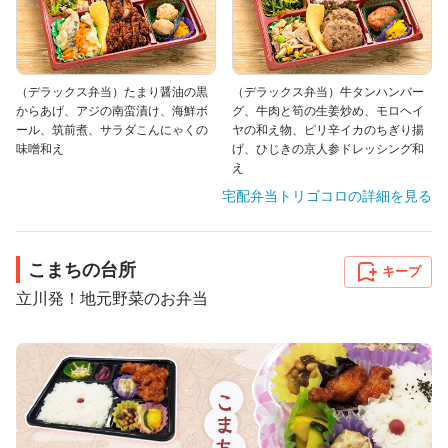
（デラックス弁当）たまり醤油の黒
（デラックス弁当）牛タンハンバー
からあげ、アジの南蛮漬け、海鮮ボ
グ、牛肉と筍の生姜炒め、モロヘイ
ール、筑前煮、サラダこんにゃくの
ヤの和え物、ピリ辛イカのちぎり揚
味噌和え
げ、ひじきの京人参ドレッシング和
え
宅配弁当トリゴコロ
の詳細を見る
こまちの台所
キープ
立川発！地元野菜のお弁当