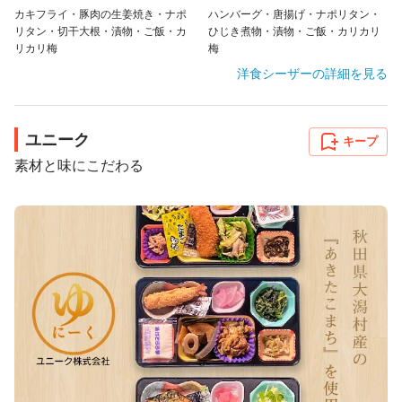
カキフライ・豚肉の生姜焼き・ナポ
ハンバーグ・唐揚げ・ナポリタン・
リタン・切干大根・漬物・ご飯・カ
ひじき煮物・漬物・ご飯・カリカリ
リカリ梅
梅
洋食シーザー
の詳細を見る
ユニーク
キープ
素材と味にこだわる