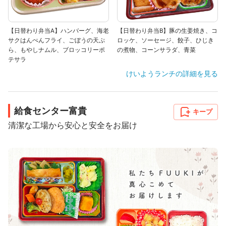
【日替わり弁当A】ハンバーグ、海老
【日替わり弁当B】豚の生姜焼き、コ
サクはんぺんフライ、ごぼうの天ぷ
ロッケ、ソーセージ、餃子、ひじき
ら、もやしナムル、ブロッコリーポ
の煮物、コーンサラダ、青菜
テサラ
けいようランチ
の詳細を見る
給食センター富貴
キープ
清潔な工場から安心と安全をお届け