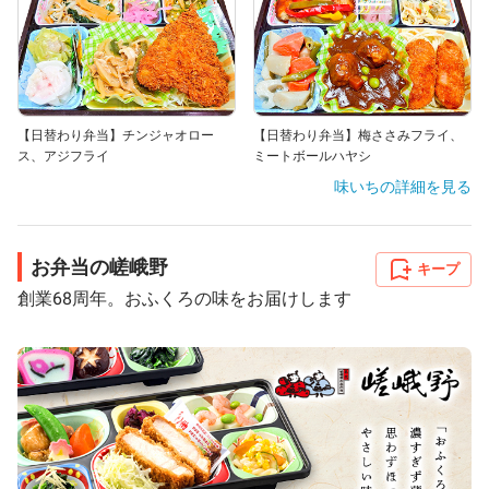
【日替わり弁当】チンジャオロー
【日替わり弁当】梅ささみフライ、
ス、アジフライ
ミートボールハヤシ
味いち
の詳細を見る
お弁当の嵯峨野
キープ
創業68周年。おふくろの味をお届けします