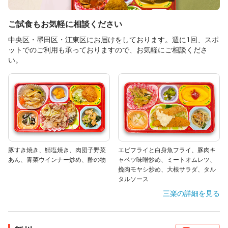
ご試食もお気軽に相談ください
中央区・墨田区・江東区にお届けをしております。週に1回、スポ
ットでのご利用も承っておりますので、お気軽にご相談くださ
い。
豚すき焼き、鯖塩焼き、肉団子野菜
エビフライと白身魚フライ、豚肉キ
あん、青菜ウインナー炒め、酢の物
ャベツ味噌炒め、ミートオムレツ、
挽肉モヤシ炒め、大根サラダ、タル
タルソース
三楽
の詳細を見る