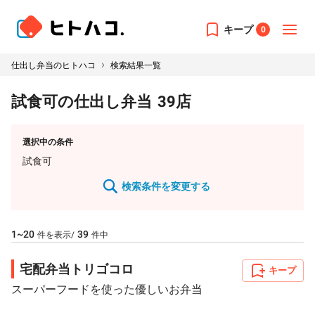
キープ
0
›
仕出し弁当のヒトハコ
検索結果一覧
試食可の仕出し弁当
39
店
選択中の条件
試食可
検索条件を変更する
1~20
39
件を表示/
件中
宅配弁当トリゴコロ
キープ
スーパーフードを使った優しいお弁当